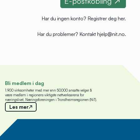
Har du ingen konto?
Registrer deg her
.
Har du problemer?
Kontakt hjelp@nit.no
.
Bli medlem i dag
1.900 virksomheter med mer enn 50.000 ansatte velger å
være medlem i regionens viktigste nettverksarena for
næringslivet, Næringsforeningen i Trondheimsregionen (NiT).
Les mer
Meld deg på nyhetsbrev