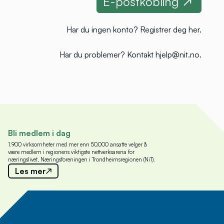
Har du ingen konto?
Registrer deg her
.
Har du problemer?
Kontakt hjelp@nit.no
.
Bli medlem i dag
1.900 virksomheter med mer enn 50.000 ansatte velger å
være medlem i regionens viktigste nettverksarena for
næringslivet, Næringsforeningen i Trondheimsregionen (NiT).
Les mer
Meld deg på nyhetsbrev