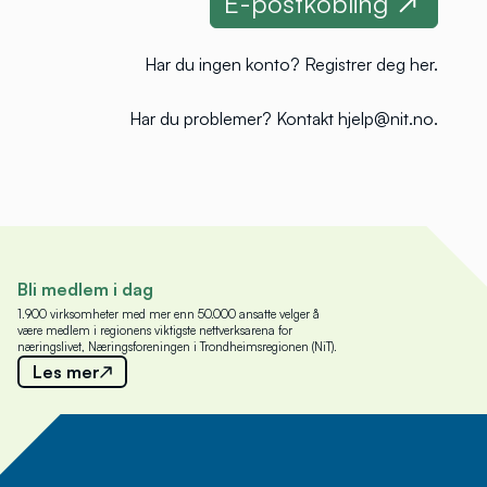
Har du ingen konto?
Registrer deg her
.
Har du problemer?
Kontakt hjelp@nit.no
.
Bli medlem i dag
1.900 virksomheter med mer enn 50.000 ansatte velger å
være medlem i regionens viktigste nettverksarena for
næringslivet, Næringsforeningen i Trondheimsregionen (NiT).
Les mer
Meld deg på nyhetsbrev