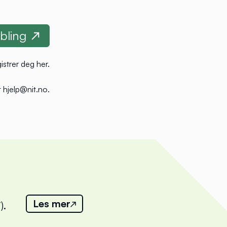
istrer deg her
.
 hjelp@nit.no
.
Les mer
).