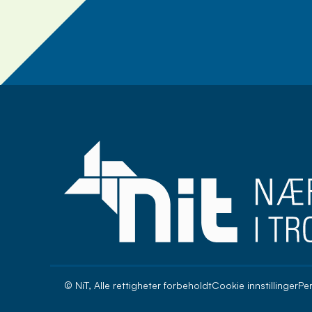
Meld deg på nyhets
© NiT, Alle rettigheter forbeholdt
Cookie innstillinger
Pe