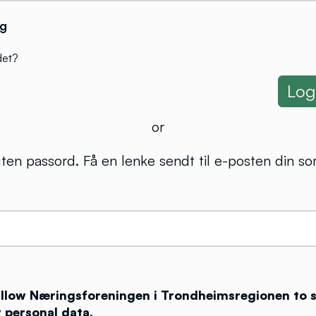
g
det?
or
ten passord. Få en lenke sendt til e-posten din so
 allow Næringsforeningen i Trondheimsregionen to 
 personal data.