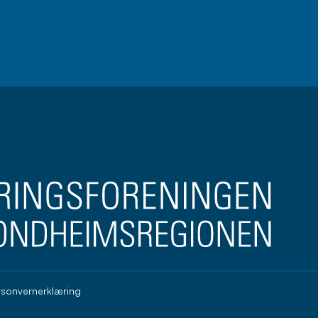
brev
rsonvernerklæring