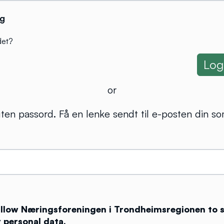
g
det?
or
ten passord. Få en lenke sendt til e-posten din so
 allow Næringsforeningen i Trondheimsregionen to 
 personal data.