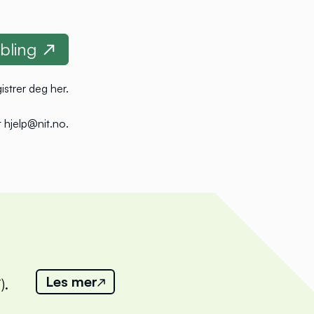
istrer deg her
.
 hjelp@nit.no
.
Les mer
).