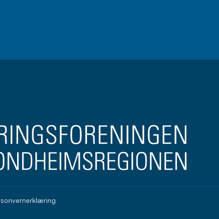
brev
rsonvernerklæring