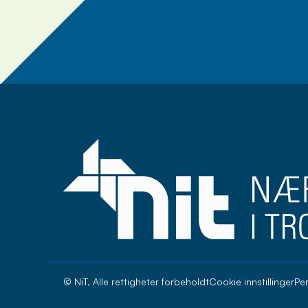
Meld deg på nyhets
© NiT, Alle rettigheter forbeholdt
Cookie innstillinger
Pe