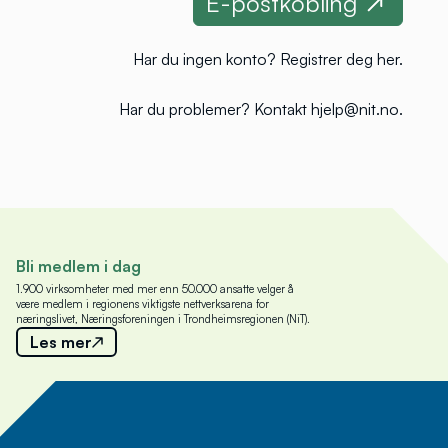
Har du ingen konto?
Registrer deg her
.
Har du problemer?
Kontakt hjelp@nit.no
.
Bli medlem i dag
1.900 virksomheter med mer enn 50.000 ansatte velger å
være medlem i regionens viktigste nettverksarena for
næringslivet, Næringsforeningen i Trondheimsregionen (NiT).
Les mer
Meld deg på nyhetsbrev