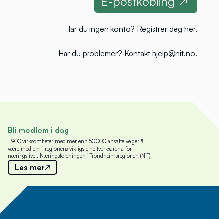
Har du ingen konto?
Registrer deg her
.
Har du problemer?
Kontakt hjelp@nit.no
.
Bli medlem i dag
1.900 virksomheter med mer enn 50.000 ansatte velger å
være medlem i regionens viktigste nettverksarena for
næringslivet, Næringsforeningen i Trondheimsregionen (NiT).
Les mer
Meld deg på nyhetsbrev