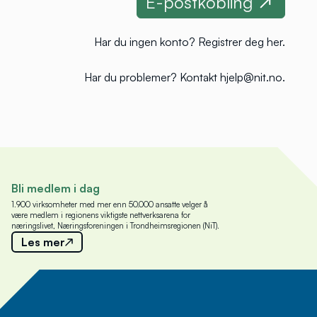
Har du ingen konto?
Registrer deg her
.
Har du problemer?
Kontakt hjelp@nit.no
.
Bli medlem i dag
1.900 virksomheter med mer enn 50.000 ansatte velger å
være medlem i regionens viktigste nettverksarena for
næringslivet, Næringsforeningen i Trondheimsregionen (NiT).
Les mer
Meld deg på nyhetsbrev