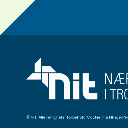
Meld deg på nyhets
© NiT, Alle rettigheter forbeholdt
Cookie innstillinger
Pe