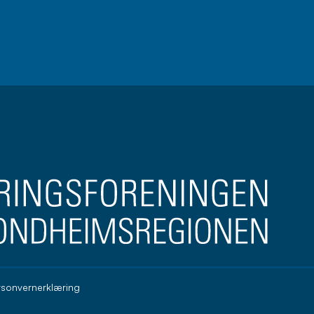
brev
rsonvernerklæring