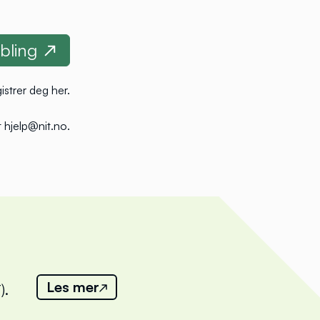
istrer deg her
.
 hjelp@nit.no
.
Les mer
).