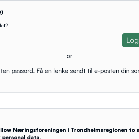
g
det?
or
ten passord. Få en lenke sendt til e-posten din so
 allow Næringsforeningen i Trondheimsregionen to 
 personal data.