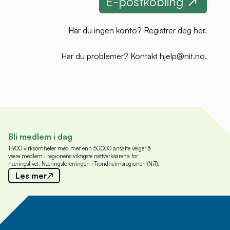
Har du ingen konto?
Registrer deg her
.
Har du problemer?
Kontakt hjelp@nit.no
.
Bli medlem i dag
1.900 virksomheter med mer enn 50.000 ansatte velger å
være medlem i regionens viktigste nettverksarena for
næringslivet, Næringsforeningen i Trondheimsregionen (NiT).
Les mer
Meld deg på nyhetsbrev