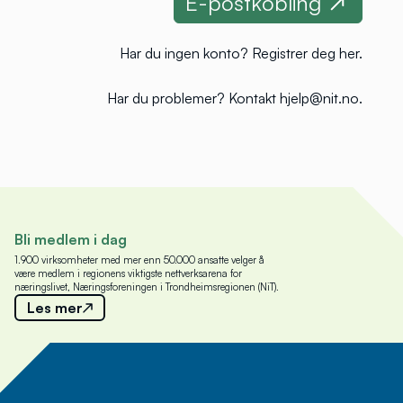
Har du ingen konto?
Registrer deg her
.
Har du problemer?
Kontakt hjelp@nit.no
.
Bli medlem i dag
1.900 virksomheter med mer enn 50.000 ansatte velger å
være medlem i regionens viktigste nettverksarena for
næringslivet, Næringsforeningen i Trondheimsregionen (NiT).
Les mer
Meld deg på nyhetsbrev