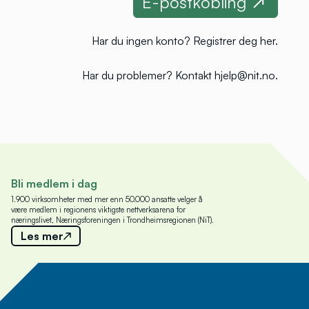
Har du ingen konto?
Registrer deg her
.
Har du problemer?
Kontakt hjelp@nit.no
.
Bli medlem i dag
1.900 virksomheter med mer enn 50.000 ansatte velger å
være medlem i regionens viktigste nettverksarena for
næringslivet, Næringsforeningen i Trondheimsregionen (NiT).
Les mer
Meld deg på nyhetsbrev