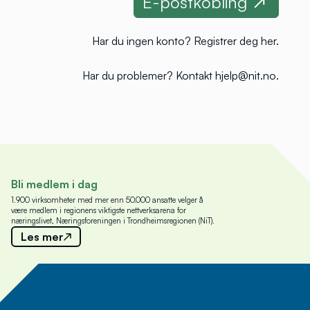
Har du ingen konto?
Registrer deg her
.
Har du problemer?
Kontakt hjelp@nit.no
.
Bli medlem i dag
1.900 virksomheter med mer enn 50.000 ansatte velger å
være medlem i regionens viktigste nettverksarena for
næringslivet, Næringsforeningen i Trondheimsregionen (NiT).
Les mer
Meld deg på nyhetsbrev